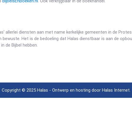
op
BijbelsEnBoeken.nl
. Ook verkrijgbaar in de boekhandel.
las' allerlei diensten aan met name kerkelijke gemeenten in de Prote
een bewuste. Het is de bedoeling dat Halas dienstbaar is aan de opb
 in de Bijbel hebben.
Copyright © 2025 Halas - Ontwerp en hosting door
Halas Internet
.