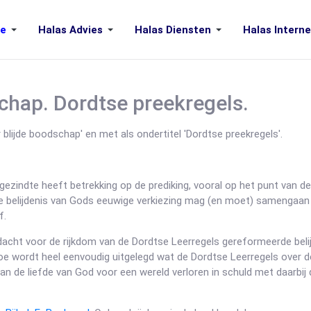
e
Halas Advies
Halas Diensten
Halas Interne
chap. Dordtse preekregels.
 blijde boodschap' en met als ondertitel 'Dordtse preekregels'.
gezindte heeft betrekking op de prediking, vooral op het punt van d
 de belijdenis van Gods eeuwige verkiezing mag (en moet) samengaa
f.
ndacht voor de rijkdom van de Dordtse Leerregels gereformeerde bel
oe wordt heel eenvoudig uitgelegd wat de Dordtse Leerregels over de
van de liefde van God voor een wereld verloren in schuld met daarbij