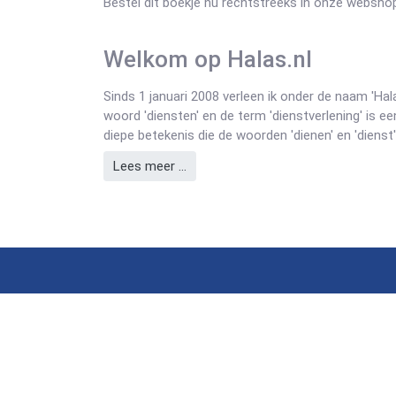
Bestel dit boekje nu rechtstreeks in onze websh
Welkom op Halas.nl
Sinds 1 januari 2008 verleen ik onder de naam 'Ha
woord 'diensten' en de term 'dienstverlening' is 
diepe betekenis die de woorden 'dienen' en 'dienst'
Lees meer …