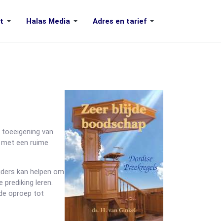
t
Halas Media
Adres en tarief
e toeëigening van
n met een ruime
ijders kan helpen om
 prediking leren.
 de oproep tot